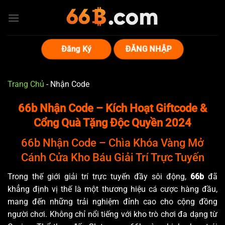
Bỏ
qua
nội
dung
Đăng Ký
ĐĂNG NHẬP
Trang Chủ
-
Nhận Code
66b Nhận Code – Kích Hoạt Giftcode &
Cổng Quà Tặng Độc Quyền 2024
66b Nhận Code – Chìa Khóa Vàng Mở
Cánh Cửa Kho Báu Giải Trí Trực Tuyến
Trong thế giới giải trí trực tuyến đầy sôi động,
66b
đã
khẳng định vị thế là một thương hiệu cá cược hàng đầu,
mang đến những trải nghiệm đỉnh cao cho cộng đồng
người chơi. Không chỉ nổi tiếng với kho trò chơi đa dạng từ