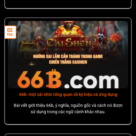
02
Th3
Giao diện trang chủ 66b với tính năng nhận code nổi bật
66b Nhận Code – Cầu Nối Giá Trị Giữa Nhà Cái
Và Người Chơi
66b: một cái nhìn tổng quan về ký hiệu và ứng dụng
Trong chiến lược phát triển thương hiệu của
66b
, việc trao
Bài viết giới thiệu 66b, ý nghĩa, nguồn gốc và cách nó được
tặng giá trị thực cho người chơi luôn được đặt lên hàng
sử dụng trong các ngữ cảnh khác nhau.
đầu. Tính năng "Nhận Code" (hay còn gọi là Redemption
Center) không đơn thuần chỉ là một ô nhập liệu kỹ thuật số.
Nó đại diện cho lời cam kết về sự hào phóng, minh bạch và