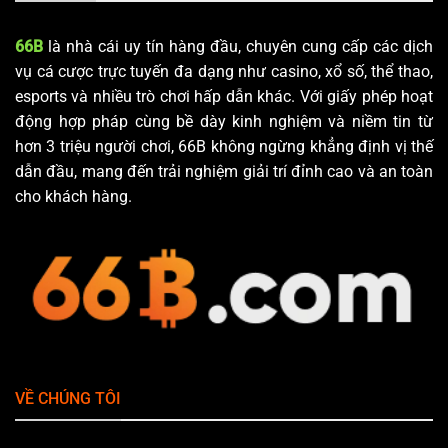
chuyển về đúng ví mục tiêu.
66B
là nhà cái uy tín hàng đầu, chuyên cung cấp các dịch
Công Nghệ Và Ưu Thế Vượt Trội Tại 66b
vụ cá cược trực tuyến đa dạng như casino, xổ số, thể thao,
Sự khác biệt của
66b
nằm ở nền tảng công nghệ vững
esports và nhiều trò chơi hấp dẫn khác. Với giấy phép hoạt
chắc, đảm bảo tính năng nhận code luôn hoạt động ổn
động hợp pháp cùng bề dày kinh nghiệm và niềm tin từ
định ngay cả trong những khung giờ cao điểm có hàng
hơn 3 triệu người chơi, 66B không ngừng khẳng định vị thế
triệu lượt truy cập.
dẫn đầu, mang đến trải nghiệm giải trí đỉnh cao và an toàn
cho khách hàng.
Bảo mật mã hóa SSL 128-bit
Mọi dữ liệu nhập vào tại trang
66b
nhan code
đều được
mã hóa theo tiêu chuẩn an ninh mạng quốc tế. Điều này
ngăn chặn hoàn toàn nguy cơ bị đánh cắp mã code hoặc
lộ thông tin tài khoản người dùng trong quá trình giao dịch.
Hệ thống chống gian lận (Anti-Cheat)
66b áp dụng thuật toán AI để phát hiện các hành vi gian
VỀ CHÚNG TÔI
lận như spam nhập mã, sử dụng phần mềm thứ 3 để dò
code (brute-force). Điều này đảm bảo sự công bằng cho tất