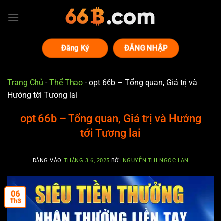
Bỏ
qua
nội
dung
Đăng Ký
ĐĂNG NHẬP
Trang Chủ
-
Thể Thao
-
opt 66b – Tổng quan, Giá trị và
Hướng tới Tương lai
opt 66b – Tổng quan, Giá trị và Hướng
tới Tương lai
ĐĂNG VÀO
THÁNG 3 6, 2025
BỞI
NGUYỄN THỊ NGỌC LAN
06
Th3