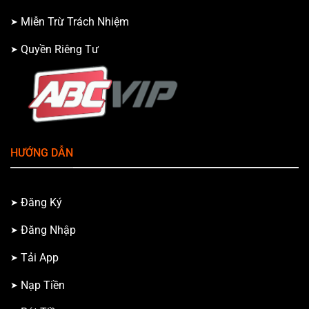
Miễn Trừ Trách Nhiệm
Quyền Riêng Tư
HƯỚNG DẪN
Đăng Ký
Đăng Nhập
Tải App
Nạp Tiền