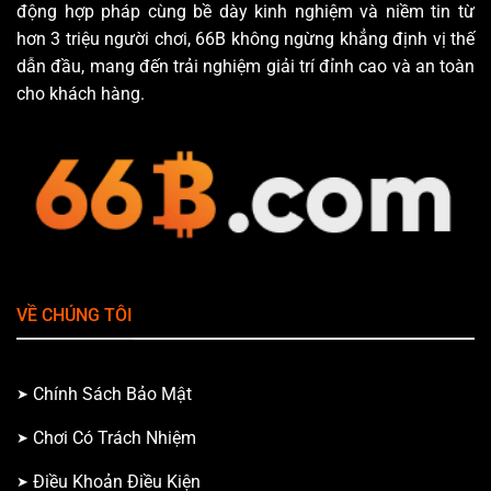
động hợp pháp cùng bề dày kinh nghiệm và niềm tin từ
hơn 3 triệu người chơi, 66B không ngừng khẳng định vị thế
dẫn đầu, mang đến trải nghiệm giải trí đỉnh cao và an toàn
cho khách hàng.
VỀ CHÚNG TÔI
Chính Sách Bảo Mật
Chơi Có Trách Nhiệm
Điều Khoản Điều Kiện