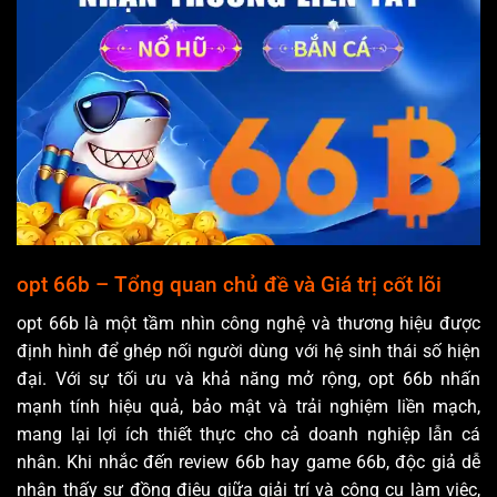
opt 66b – Tổng quan chủ đề và Giá trị cốt lõi
opt 66b là một tầm nhìn công nghệ và thương hiệu được
định hình để ghép nối người dùng với hệ sinh thái số hiện
đại. Với sự tối ưu và khả năng mở rộng, opt 66b nhấn
mạnh tính hiệu quả, bảo mật và trải nghiệm liền mạch,
mang lại lợi ích thiết thực cho cả doanh nghiệp lẫn cá
nhân. Khi nhắc đến review 66b hay game 66b, độc giả dễ
nhận thấy sự đồng điệu giữa giải trí và công cụ làm việc,