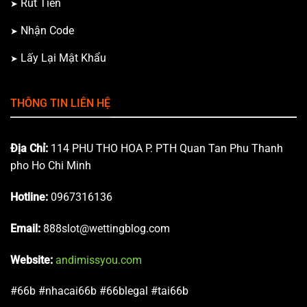
Rút Tiền
Nhận Code
Lấy Lại Mật Khẩu
THÔNG TIN LIÊN HỆ
Địa Chỉ:
114 PHU THO HOA P. PTH Quan Tan Phu Thanh
pho Ho Chi Minh
Hotline:
0967316136
Email:
888slot@wettingblog.com
Website:
andimissyou.com
#66b #nhacai66b #66blegal #tai66b