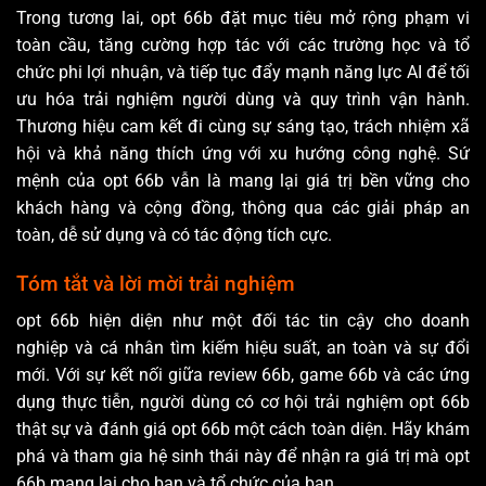
Trong tương lai, opt 66b đặt mục tiêu mở rộng phạm vi
toàn cầu, tăng cường hợp tác với các trường học và tổ
chức phi lợi nhuận, và tiếp tục đẩy mạnh năng lực AI để tối
ưu hóa trải nghiệm người dùng và quy trình vận hành.
Thương hiệu cam kết đi cùng sự sáng tạo, trách nhiệm xã
hội và khả năng thích ứng với xu hướng công nghệ. Sứ
mệnh của opt 66b vẫn là mang lại giá trị bền vững cho
khách hàng và cộng đồng, thông qua các giải pháp an
toàn, dễ sử dụng và có tác động tích cực.
Tóm tắt và lời mời trải nghiệm
opt 66b hiện diện như một đối tác tin cậy cho doanh
nghiệp và cá nhân tìm kiếm hiệu suất, an toàn và sự đổi
mới. Với sự kết nối giữa review 66b, game 66b và các ứng
dụng thực tiễn, người dùng có cơ hội trải nghiệm opt 66b
thật sự và đánh giá opt 66b một cách toàn diện. Hãy khám
phá và tham gia hệ sinh thái này để nhận ra giá trị mà opt
66b mang lại cho bạn và tổ chức của bạn.