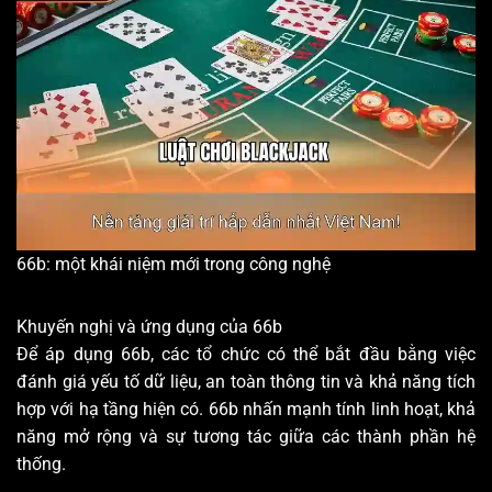
66b: một khái niệm mới trong công nghệ
Khuyến nghị và ứng dụng của 66b
Để áp dụng 66b, các tổ chức có thể bắt đầu bằng việc
đánh giá yếu tố dữ liệu, an toàn thông tin và khả năng tích
hợp với hạ tầng hiện có. 66b nhấn mạnh tính linh hoạt, khả
năng mở rộng và sự tương tác giữa các thành phần hệ
thống.