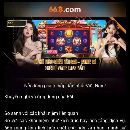
Khuyến nghị và ứng dụng của 66b
So sánh với các khái niệm liên quan
So với các khái niệm như kiến trúc hay nền tảng dịch vụ,
66b mang tính tích hợp chặt chẽ hơn và nhấn mạnh sự