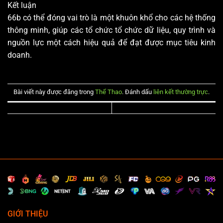
Kết luận
66b có thể đóng vai trò là một khuôn khổ cho các hệ thống
thông minh, giúp các tổ chức tổ chức dữ liệu, quy trình và
nguồn lực một cách hiệu quả để đạt được mục tiêu kinh
doanh.
Bài viết này được đăng trong
Thể Thao
. Đánh dấu
liên kết thường trực
.
GIỚI THIỆU