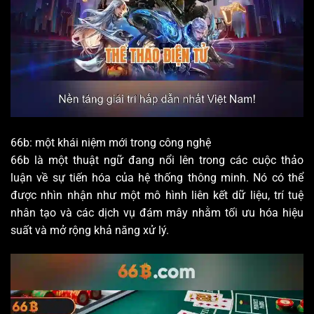
66b: một khái niệm mới trong công nghệ
66b là một thuật ngữ đang nổi lên trong các cuộc thảo
luận về sự tiến hóa của hệ thống thông minh. Nó có thể
được nhìn nhận như một mô hình liên kết dữ liệu, trí tuệ
nhân tạo và các dịch vụ đám mây nhằm tối ưu hóa hiệu
suất và mở rộng khả năng xử lý.