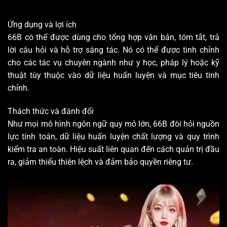
Ứng dụng và lợi ích
66B có thể được dùng cho tổng hợp văn bản, tóm tắt, trả
lời câu hỏi và hỗ trợ sáng tác. Nó có thể được tinh chỉnh
cho các tác vụ chuyên ngành như y học, pháp lý hoặc kỹ
thuật tùy thuộc vào dữ liệu huấn luyện và mục tiêu tinh
chỉnh.
Thách thức và đánh đổi
Như mọi mô hình ngôn ngữ quy mô lớn, 66B đòi hỏi nguồn
lực tính toán, dữ liệu huấn luyện chất lượng và quy trình
kiểm tra an toàn. Hiệu suất liên quan đến cách quản trị đầu
ra, giảm thiểu thiên lệch và đảm bảo quyền riêng tư.