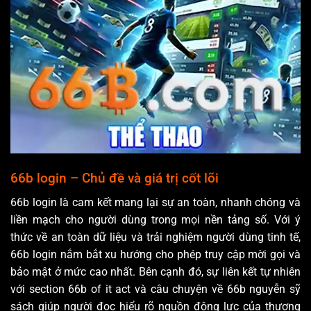
66b login – Chủ đề và giá trị cốt lõi
66b login là cam kết mang lại sự an toàn, nhanh chóng và
liền mạch cho người dùng trong mọi nền tảng số. Với ý
thức về an toàn dữ liệu và trải nghiệm người dùng tinh tế,
66b login nắm bắt xu hướng cho phép truy cập mời gọi và
bảo mật ở mức cao nhất. Bên cạnh đó, sự liên kết tự nhiên
với section 66b of it act và câu chuyện về 66b nguyễn sỹ
sách giúp người đọc hiểu rõ nguồn động lực của thương