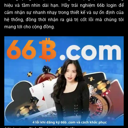
hiệu và tầm nhìn dài hạn. Hãy trải nghiệm 66b login để
cảm nhận sự nhanh nhạy trong thiết kế và sự ổn định của
hệ thống, đồng thời nhận ra giá trị cốt lõi mà chúng tôi
mang tới cho cộng đồng.