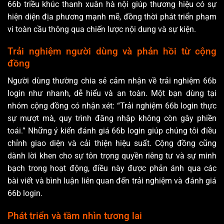
66b triều khúc thanh xuân hà nội giúp thương hiệu có sự
hiện diện địa phương mạnh mẽ, đồng thời phát triển phạm
vi toàn cầu thông qua chiến lược nội dung và sự kiện.
Trải nghiệm người dùng và phản hồi từ cộng
đồng
Người dùng thường chia sẻ cảm nhận về trải nghiệm 66b
login như nhanh, dễ hiểu và an toàn. Một bạn dùng tại
nhóm cộng đồng có nhận xét: “Trải nghiệm 66b login thực
sự mượt mà, quy trình đăng nhập không còn gây phiền
toái.” Những ý kiến đánh giá 66b login giúp chúng tôi điều
chỉnh giao diện và cải thiện hiệu suất. Cộng đồng cũng
dành lời khen cho sự tôn trọng quyền riêng tư và sự minh
bạch trong hoạt động, điều này được phản ánh qua các
bài viết và bình luận liên quan đến trải nghiệm và đánh giá
66b login.
Phát triển và tầm nhìn tương lai