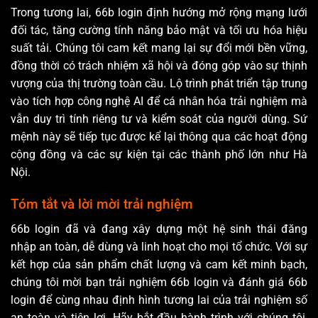
Trong tương lai, 66b login định hướng mở rộng mạng lưới
đối tác, tăng cường tính năng bảo mật và tối ưu hóa hiệu
suất tải. Chúng tôi cam kết mang lại sự đổi mới bền vững,
đồng thời có trách nhiệm xã hội và đóng góp vào sự thịnh
vượng của thị trường toàn cầu. Lộ trình phát triển tập trung
vào tích hợp công nghệ AI để cá nhân hóa trải nghiệm mà
vẫn duy trì tính riêng tư và kiểm soát của người dùng. Sứ
mệnh này sẽ tiếp tục được kể lại thông qua các hoạt động
cộng đồng và các sự kiện tại các thành phố lớn như Hà
Nội.
Tóm tắt và lời mời trải nghiệm
66b login đã và đang xây dựng một hệ sinh thái đăng
nhập an toàn, dễ dùng và linh hoạt cho mọi tổ chức. Với sự
kết hợp của sản phẩm chất lượng và cam kết minh bạch,
chúng tôi mời bạn trải nghiệm 66b login và đánh giá 66b
login để cùng nhau định hình tương lai của trải nghiệm số
an toàn và tiện lợi. Hãy bắt đầu hành trình với chúng tôi,