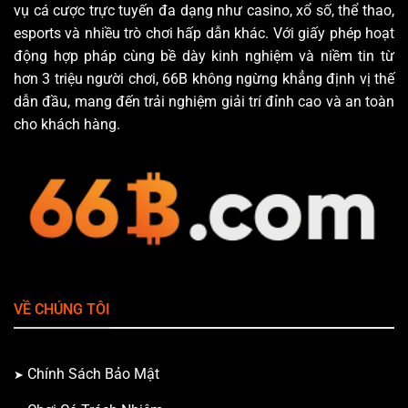
vụ cá cược trực tuyến đa dạng như casino, xổ số, thể thao,
esports và nhiều trò chơi hấp dẫn khác. Với giấy phép hoạt
động hợp pháp cùng bề dày kinh nghiệm và niềm tin từ
hơn 3 triệu người chơi, 66B không ngừng khẳng định vị thế
dẫn đầu, mang đến trải nghiệm giải trí đỉnh cao và an toàn
cho khách hàng.
VỀ CHÚNG TÔI
Chính Sách Bảo Mật