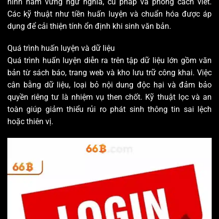
hình nắm vững ngữ nghĩa, cú pháp và phong cách viết.
Các kỹ thuật như tiền huấn luyện và chuẩn hóa được áp
dụng để cải thiện tính ổn định khi sinh văn bản.
Quá trình huấn luyện và dữ liệu
Quá trình huấn luyện diễn ra trên tập dữ liệu lớn gồm văn
bản từ sách báo, trang web và kho lưu trữ công khai. Việc
cân bằng dữ liệu, loại bỏ nội dung độc hại và đảm bảo
quyền riêng tư là nhiệm vụ then chốt. Kỹ thuật lọc và an
toàn giúp giảm thiểu rủi ro phát sinh thông tin sai lệch
hoặc thiên vị.