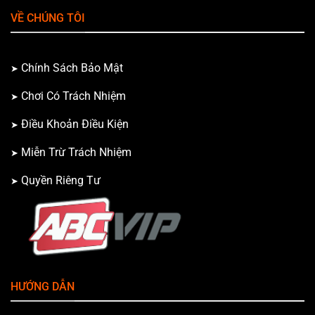
VỀ CHÚNG TÔI
Chính Sách Bảo Mật
Chơi Có Trách Nhiệm
Điều Khoản Điều Kiện
Miễn Trừ Trách Nhiệm
Quyền Riêng Tư
HƯỚNG DẪN