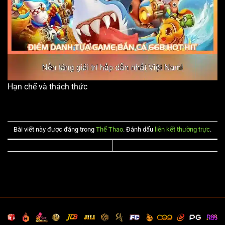
Hạn chế và thách thức
Bài viết này được đăng trong
Thể Thao
. Đánh dấu
liên kết thường trực
.