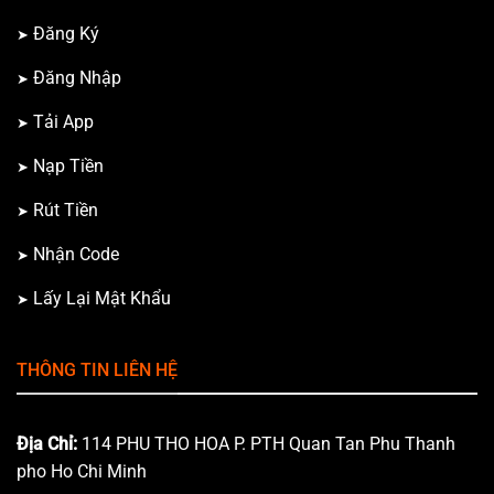
Đăng Ký
Đăng Nhập
Tải App
Nạp Tiền
Rút Tiền
Nhận Code
Lấy Lại Mật Khẩu
THÔNG TIN LIÊN HỆ
Địa Chỉ:
114 PHU THO HOA P. PTH Quan Tan Phu Thanh
pho Ho Chi Minh