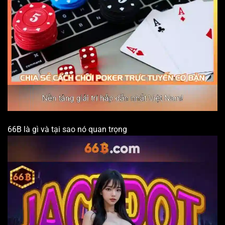
66B là gì và tại sao nó quan trọng