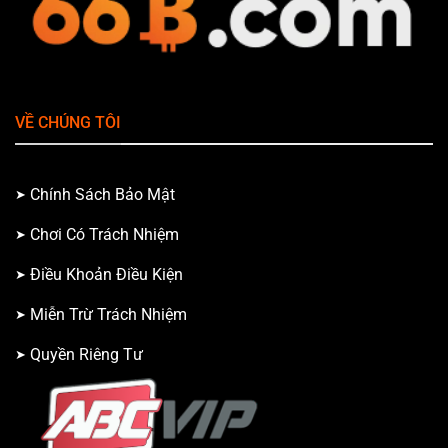
VỀ CHÚNG TÔI
Chính Sách Bảo Mật
Chơi Có Trách Nhiệm
Điều Khoản Điều Kiện
Miễn Trừ Trách Nhiệm
Quyền Riêng Tư