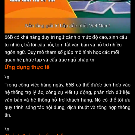
66B có khả năng duy trì ngữ cảnh ở mức độ cao, sinh câu
tự nhiên, trả lời câu hỏi, tóm tắt văn bản và hỗ trợ nhiều
ngôn ngữ. Quy mô tham số giúp mô hình học các mối
quan hệ phức tạp và cấu trúc ngữ pháp.
\n
Ứng dụng thực tế
\n
Trong công việc hàng ngày, 66B có thể được tích hợp vào
hệ thống trợ lý ảo, công cụ viết tự động, phân tích dữ liệu
văn bản và hệ thống hỗ trợ khách hàng. Nó có thể tối ưu
quy trình sáng tác nội dung, dịch thuật và tổng hợp thông
tin.
\n