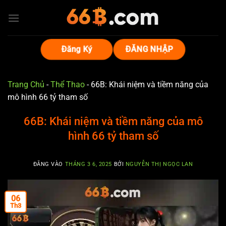
Bỏ
qua
nội
dung
Đăng Ký
ĐĂNG NHẬP
Trang Chủ
-
Thể Thao
-
66B: Khái niệm và tiềm năng của
mô hình 66 tỷ tham số
66B: Khái niệm và tiềm năng của mô
hình 66 tỷ tham số
ĐĂNG VÀO
THÁNG 3 6, 2025
BỞI
NGUYỄN THỊ NGỌC LAN
06
Th3